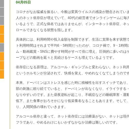
04月05日
コロナがなお猛威を振るい、今般は変異ウイルスの感染が懸念されていま
人のネット依存症が増えていて、40代の経営者でオンラインゲームに毎月
いるようで、正式な病名ではありませんが、インターネット依存症、ネ
ロールできなくなる状態を指します。
具体的には、利用時間や投入金額を制限できず、生活に支障を来す状態で
ト利用時間はそれまで平均6・5時間だったのが、コロナ禍で、9・1時
ム・動画鑑賞・SNSに費やす時間がすべて倍に増え、圧倒的に多いのは
ーブなどの動画を延々と見続けるケースも増えているようです。
依存症になる原理は、アルコール・ギャンブルと変わらない。ネット利
というホルモンが分泌されて、快感を覚え、やめれなくなてしまうので
本来、ドーパミンはストレスを感じた時に積極性を出すスイッチであり
部の刺激に頼り続てていると、ドーパミンが出なくなり、イライラする
なりやすいのです。また昼夜逆転が起こり、不眠症などの睡眠障害・運
低下、また食事がおろそかになり低栄養名なることもあります。そして
り、人間関係の壊れていきます。
アルコール依存と違って、ネット依存症には治療薬がない、ネットは現
フラであり、やめるわけにもいかずなかなか治療は難しいのです。