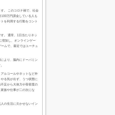
す。 このコロナ禍で、社会
100万円課金している人も
ットを利用する行動をコント
す。 通常、1日当たりネッ
間に増加し、オンラインゲー
ゲームで、最近ではユーチュ
用により、脳内にドーパミン
す。
、アルコールやネットなど外
・やる気が出ず、うつ状態に
動不足から大体力や骨密度の
、家族や仕事が二の次にな
代人の生活に欠かせないイン