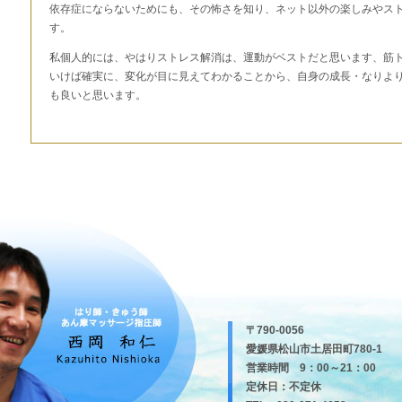
依存症にならないためにも、その怖さを知り、ネット以外の楽しみやス
す。
私個人的には、やはりストレス解消は、運動がベストだと思います、筋
いけば確実に、変化が目に見えてわかることから、自身の成長・なりよ
も良いと思います。
〒790-0056
愛媛県松山市土居田町780-1
営業時間 9：00～21：00
定休日：不定休