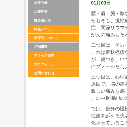
01月09日
治療方針
治療内容
腰・肩・腕・膝
そもそも、慢性
鍼灸適応症
症、関節リウマ
料金メニュー
がんの痛みもそ
治療院について
二つ目は、テレ
店舗情報
これは帯状疱疹
アクセス案内
が、傷つき、い
プロフィール
にダメージを与
お問い合わせ
三つ目は、心理
原因で、脳の痛
激しい痛みを感
この中枢機能の
では、自分の慢
性痛を訴える患
化させているこ