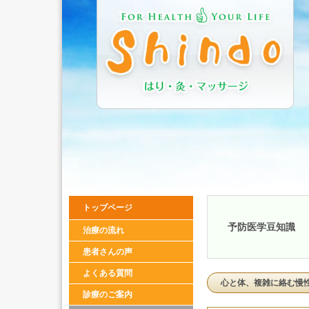
トップページ
予防医学豆知識
治療の流れ
患者さんの声
よくある質問
心と体、複雑に絡む慢
診療のご案内