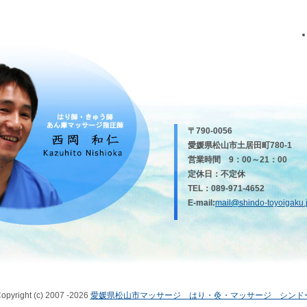
〒790-0056
愛媛県松山市土居田町780-1
営業時間 9：00～21：00
定休日：不定休
TEL：089-971-4652
E-mail:
mail@shindo-toyoigaku.
opyright (c) 2007 -2026
愛媛県松山市マッサージ はり・灸・マッサージ シンド