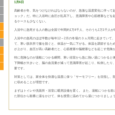
1月6日
高齢者が冬、気をつけなければならないのが、急激な温度変化に伴って
ョック」だ。特に入浴時に血圧が乱高下し、意識障害や心筋梗塞などを
るケースも少なくない。
入浴中に急死する人の数は全国で年間約1万4千人、そのうち1万1千人が
入浴中の急死のほぼ半数が毎年12～2月の冬場の３ヵ月間に起きていて
て、寒い脱衣所で服を脱ぐと、体温が一気に下がる。体温を調節するた
が上がり、血圧が高い高齢者だと、心筋梗塞や脳梗塞などを起こす危険
特に危険なのが湯船につかる瞬間、寒い浴室から急に熱い湯につかると
下降幅が大きいと、脳の血流量が減って意識障害が起こり、転倒したり
要です。
対策としては、家全体を快適な温度に保つ「サーモフリー」を目指し、部
に収めることが理想です。
まずはトイレや洗面所・浴室に暖房設備を置く。 また、湯船につかる前
た部位から順番に湯をかけて、体を授受に温めてから湯につかりましょ