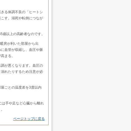
起きる体調不良の「ヒートシ
起こす。溺死や転倒につなが
65歳以上の高齢者なのです。
、暖房が利いた部屋から出
めに血管が収縮し、血圧や脈
が高まる。
体調が悪くなります。血圧の
、溺れたりするため注意が必
屋ごとの温度差を3度以内
には手や足など心臓から離れ
う。
ページトップに戻る