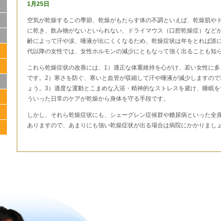
1月25日
空気が乾燥するこの季節、乾燥がもたらす体の不調といえば、乾燥肌や
に乾き、飲み物がないといられない、ドライマウス（口腔乾燥症）など
齢によって汗や涙、唾液が出にくくなるため、乾燥症状は年をとれば誰に
代以降の女性では、女性ホルモンの減少にともなって強く出ることも知
これら乾燥症状の改善には、1）適正な体重維持を心がけ、若い女性に多
です。2）寒さを防ぐ、寒いと血管が収縮して汗や唾液が減少しますので
ょう。3）適度な運動とこまめな入浴・精神的なストレスを避け、睡眠を
ういった日常のケアが乾燥から身体を守る手段です。
しかし、それら乾燥症状にも、シェーグレン症候群や糖尿病といった全
ありますので、あまりにも強い乾燥症状が出る場合は病院にかかりま