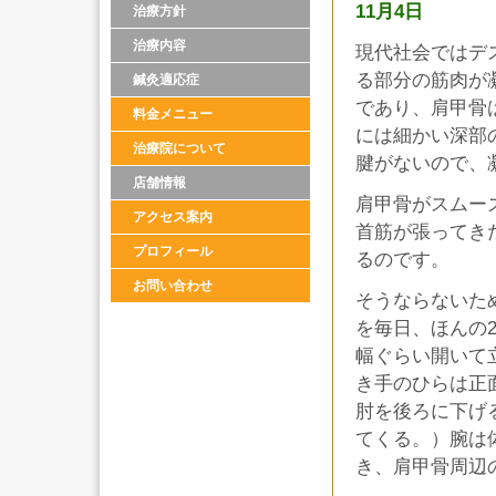
11月4日
治療方針
治療内容
現代社会ではデ
る部分の筋肉が
鍼灸適応症
であり、肩甲骨
料金メニュー
には細かい深部
治療院について
腱がないので、
店舗情報
肩甲骨がスムー
アクセス案内
首筋が張ってき
プロフィール
るのです。
お問い合わせ
そうならないた
を毎日、ほんの
幅ぐらい開いて
き手のひらは正
肘を後ろに下げ
てくる。）腕は
き、肩甲骨周辺