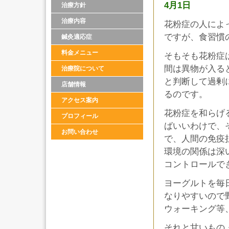
4月1日
治療方針
治療内容
花粉症の人によ
ですが、食習慣
鍼灸適応症
料金メニュー
そもそも花粉症
間は異物が入る
治療院について
と判断して過剰
店舗情報
るのです。
アクセス案内
花粉症を和らげ
プロフィール
ばいいわけで、
お問い合わせ
で、人間の免疫
環境の関係は深
コントロールで
ヨーグルトを毎
なりやすいので
ウォーキング等
それと甘いもの